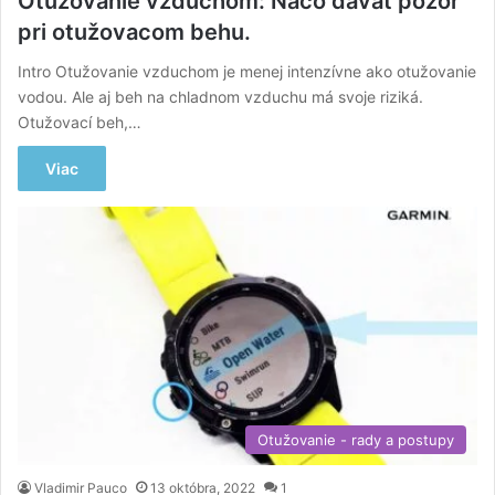
Otužovanie vzduchom: Načo dávať pozor
pri otužovacom behu.
Intro Otužovanie vzduchom je menej intenzívne ako otužovanie
vodou. Ale aj beh na chladnom vzduchu má svoje riziká.
Otužovací beh,…
Viac
Otužovanie - rady a postupy
Vladimir Pauco
13 októbra, 2022
1