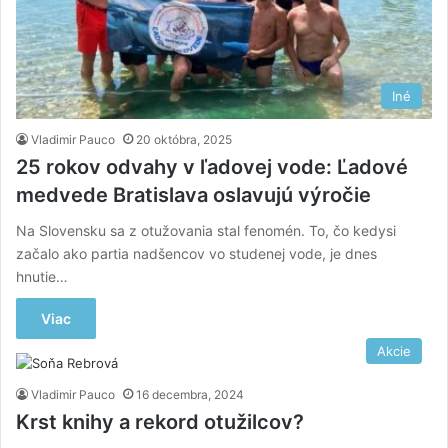
Iné
Vladimir Pauco
20 októbra, 2025
25 rokov odvahy v ľadovej vode: Ľadové
medvede Bratislava oslavujú výročie
Na Slovensku sa z otužovania stal fenomén. To, čo kedysi
začalo ako partia nadšencov vo studenej vode, je dnes
hnutie…
Viac
Akcie
Vladimir Pauco
16 decembra, 2024
Krst knihy a rekord otužilcov?