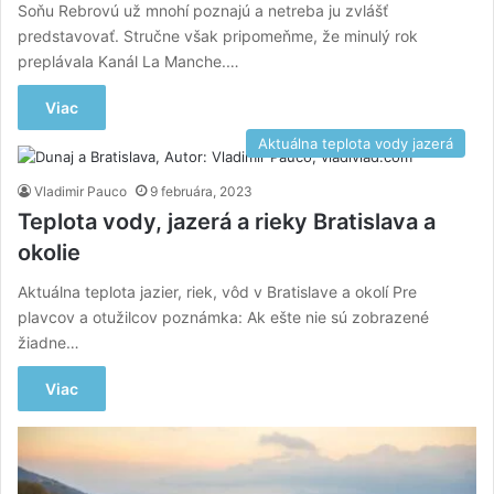
Soňu Rebrovú už mnohí poznajú a netreba ju zvlášť
predstavovať. Stručne však pripomeňme, že minulý rok
preplávala Kanál La Manche.…
Viac
Aktuálna teplota vody jazerá
Vladimir Pauco
9 februára, 2023
Teplota vody, jazerá a rieky Bratislava a
okolie
Aktuálna teplota jazier, riek, vôd v Bratislave a okolí Pre
plavcov a otužilcov poznámka: Ak ešte nie sú zobrazené
žiadne…
Viac