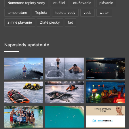
Namerane teploty vody
otužilci
otužovanie
plávanie
temperature
Teplota
teplota vody
voda
water
zimné plávanie
Zlaté piesky
ľad
Naposledy updatnuté