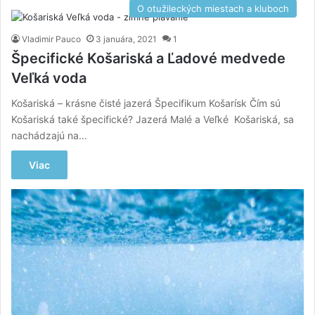
O otužileckých miestach a kluboch
Vladimir Pauco
3 januára, 2021
1
Špecifické Košariská a Ľadové medvede
Veľká voda
Košariská – krásne čisté jazerá Špecifikum Košarísk Čím sú
Košariská také špecifické? Jazerá Malé a Veľké Košariská, sa
nachádzajú na…
Viac