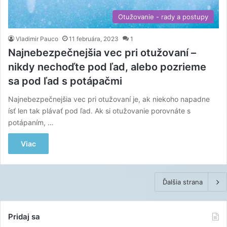
Otužovanie - rady a postupy
Vladimir Pauco
11 februára, 2023
1
Najnebezpečnejšia vec pri otužovaní –
nikdy nechoďte pod ľad, alebo pozrieme
sa pod ľad s potápačmi
Najnebezpečnejšia vec pri otužovaní je, ak niekoho napadne
ísť len tak plávať pod ľad. Ak si otužovanie porovnáte s
potápaním, …
Viac
Ďalšia strana
Pridaj sa