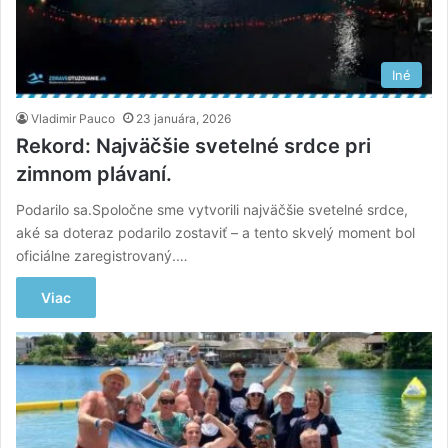
Iné
Vladimir Pauco
23 januára, 2026
Rekord: Najväčšie svetelné srdce pri
zimnom plávaní.
Podarilo sa.Spoločne sme vytvorili najväčšie svetelné srdce,
aké sa doteraz podarilo zostaviť – a tento skvelý moment bol
oficiálne zaregistrovaný.…
Viac