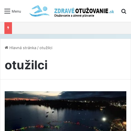
V
Menu
Hlavná stránka
/
otužilci
otužilci