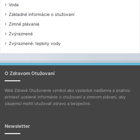
Voda
Základné informácie o otužovaní
Zimné plávanie
Zvýraznené
Zvýraznené: teploty vody
O Zdravom Otužovaní
Web Zdravé Otužovanie vznikol ako výsledok nadšenia a snahou
priniesť ucelené informácie o otužovaní a zimnom plávaní, aby
záujemci mohli otužovať zdravo a bezpečne.
Newsletter