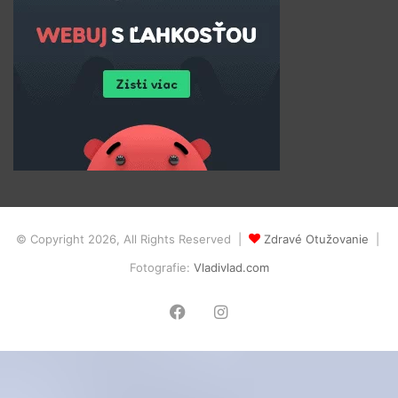
© Copyright 2026, All Rights Reserved |
Zdravé Otužovanie
|
Fotografie:
Vladivlad.com
Facebook
Instagram