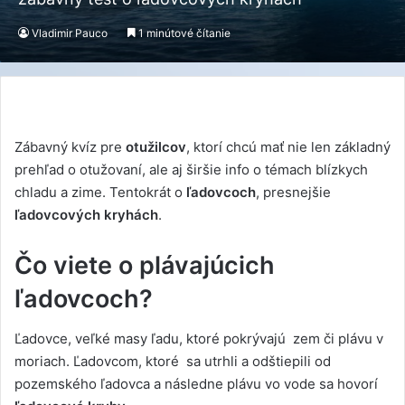
Vladimir Pauco
1 minútové čítanie
Zábavný kvíz pre
otužilcov
, ktorí chcú mať nie len základný
prehľad o otužovaní, ale aj širšie info o témach blízkych
chladu a zime. Tentokrát o
ľadovcoch
, presnejšie
ľadovcových kryhách
.
Čo viete o plávajúcich
ľadovcoch?
Ľadovce, veľké masy ľadu, ktoré pokrývajú zem či plávu v
moriach. Ľadovcom, ktoré sa utrhli a odštiepili od
pozemského ľadovca a následne plávu vo vode sa hovorí