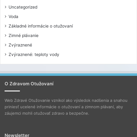
Uncategorized
Voda
Základné informácie o otužovaní
Zimné plávanie
Zvýraznené
Zvýraznené: teploty vody
O Zdravom Otužovaní
Web Zdravé Otužovanie vznikol ako výsledok nadšenia a snahou
priniesť ucelené informácie o otužovaní a zimnom plávaní, aby
záujemci mohli otužovať zdravo a bezpečne.
Newsletter