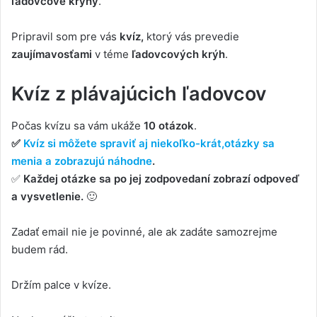
ľadovcové kryhy
.
Pripravil som pre vás
kvíz,
ktorý vás prevedie
zaujímavosťami
v téme
ľadovcových krýh
.
Kvíz z plávajúcich ľadovcov
Počas kvízu sa vám ukáže
10 otázok
.
✅
Kvíz si môžete spraviť aj niekoľko-krát,
otázky sa
menia a zobrazujú náhodne
.
✅
Každej otázke sa po jej zodpovedaní zobrazí odpoveď
a vysvetlenie.
🙂
Zadať email nie je povinné, ale ak zadáte samozrejme
budem rád.
Držím palce v kvíze.