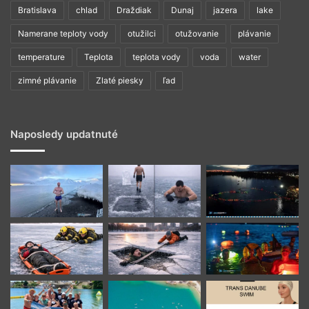
Bratislava
chlad
Draždiak
Dunaj
jazera
lake
Namerane teploty vody
otužilci
otužovanie
plávanie
temperature
Teplota
teplota vody
voda
water
zimné plávanie
Zlaté piesky
ľad
Naposledy updatnuté