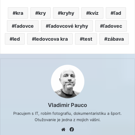
kra
kry
kryhy
kvíz
ľad
ľadovce
ľadovcové kryhy
ľadovec
led
ledovcova kra
test
zábava
Vladimir Pauco
Pracujem s IT, robím fotografiu, dokumentaristiku a šport.
Otužovanie je jedna z mojich vášni.
Website
Facebook