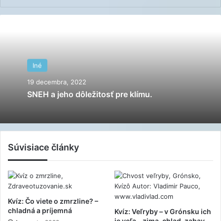
Iné
19 decembra, 2022
SNEH a jeho dôležitosť pre klímu.
Súvisiace články
Kvíz: Čo viete o zmrzline? –
chladná a príjemná
Kvíz: Veľryby – v Grónsku ich
je veľa – zima, chlad, zabav