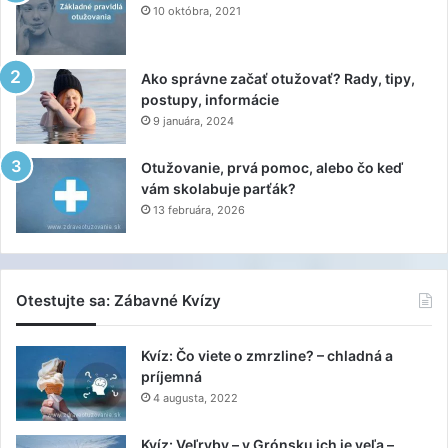
10 októbra, 2021
Ako správne začať otužovať? Rady, tipy,
postupy, informácie
9 januára, 2024
Otužovanie, prvá pomoc, alebo čo keď
vám skolabuje parťák?
13 februára, 2026
Otestujte sa: Zábavné Kvízy
Kvíz: Čo viete o zmrzline? – chladná a
príjemná
4 augusta, 2022
Kvíz: Veľryby – v Grónsku ich je veľa –