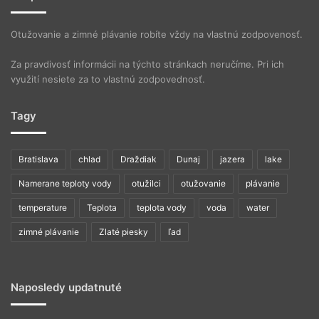
Otužovanie a zimné plávanie robíte vždy na vlastnú zodpovenosť.
Za pravdivosť informácii na týchto stránkach neručíme. Pri ich
využití nesiete za to vlastnú zodpovednosť.
Tagy
Bratislava
chlad
Draždiak
Dunaj
jazera
lake
Namerane teploty vody
otužilci
otužovanie
plávanie
temperature
Teplota
teplota vody
voda
water
zimné plávanie
Zlaté piesky
ľad
Naposledy updatnuté