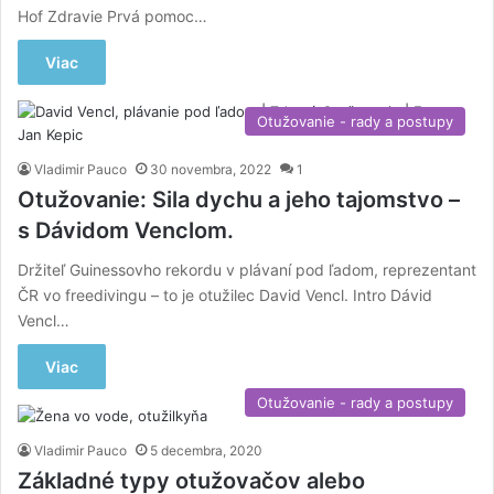
Hof Zdravie Prvá pomoc…
Viac
Otužovanie - rady a postupy
Vladimir Pauco
30 novembra, 2022
1
Otužovanie: Sila dychu a jeho tajomstvo –
s Dávidom Venclom.
Držiteľ Guinessovho rekordu v plávaní pod ľadom, reprezentant
ČR vo freedivingu – to je otužilec David Vencl. Intro Dávid
Vencl…
Viac
Otužovanie - rady a postupy
Vladimir Pauco
5 decembra, 2020
Základné typy otužovačov alebo