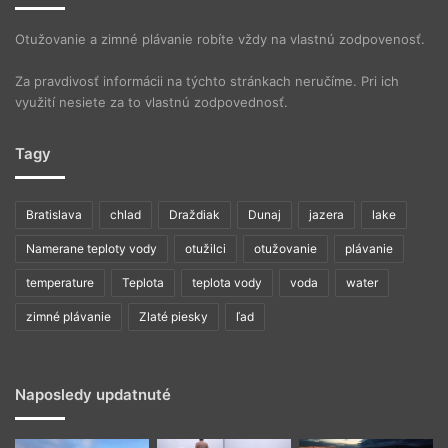
Otužovanie a zimné plávanie robíte vždy na vlastnú zodpovenosť.
Za pravdivosť informácii na týchto stránkach neručíme. Pri ich
využití nesiete za to vlastnú zodpovednosť.
Tagy
Bratislava
chlad
Draždiak
Dunaj
jazera
lake
Namerane teploty vody
otužilci
otužovanie
plávanie
temperature
Teplota
teplota vody
voda
water
zimné plávanie
Zlaté piesky
ľad
Naposledy updatnuté