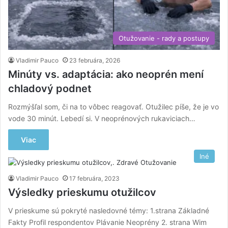
Otužovanie - rady a postupy
Vladimir Pauco
23 februára, 2026
Minúty vs. adaptácia: ako neoprén mení
chladový podnet
Rozmýšľal som, či na to vôbec reagovať. Otužilec píše, že je vo
vode 30 minút. Lebedí si. V neoprénových rukaviciach…
Viac
Iné
Vladimir Pauco
17 februára, 2023
Výsledky prieskumu otužilcov
V prieskume sú pokryté nasledovné témy: 1.strana Základné
Fakty Profil respondentov Plávanie Neoprény 2. strana Wim