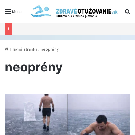
V
Menu
Hlavná stránka
/
neoprény
neoprény