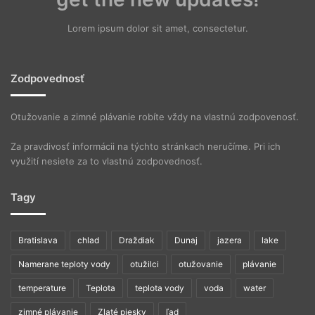
Lorem ipsum dolor sit amet, consectetur.
Zodpovednosť
Otužovanie a zimné plávanie robíte vždy na vlastnú zodpovenosť.
Za pravdivosť informácii na týchto stránkach neručíme. Pri ich
využití nesiete za to vlastnú zodpovednosť.
Tagy
Bratislava
chlad
Draždiak
Dunaj
jazera
lake
Namerane teploty vody
otužilci
otužovanie
plávanie
temperature
Teplota
teplota vody
voda
water
zimné plávanie
Zlaté piesky
ľad