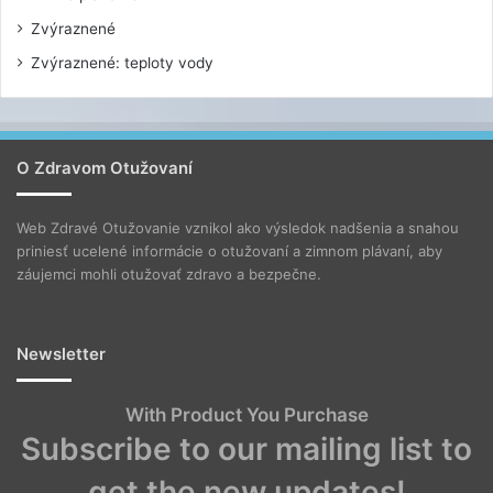
Zvýraznené
Zvýraznené: teploty vody
O Zdravom Otužovaní
Web Zdravé Otužovanie vznikol ako výsledok nadšenia a snahou
priniesť ucelené informácie o otužovaní a zimnom plávaní, aby
záujemci mohli otužovať zdravo a bezpečne.
Newsletter
With Product You Purchase
Subscribe to our mailing list to
get the new updates!