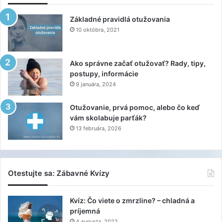
Základné pravidlá otužovania
10 októbra, 2021
Ako správne začať otužovať? Rady, tipy,
postupy, informácie
9 januára, 2024
Otužovanie, prvá pomoc, alebo čo keď
vám skolabuje parťák?
13 februára, 2026
Otestujte sa: Zábavné Kvízy
Kvíz: Čo viete o zmrzline? – chladná a
príjemná
4 augusta, 2022