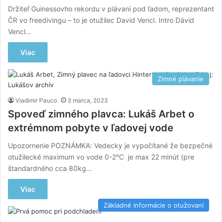
Držiteľ Guinessovho rekordu v plávaní pod ľadom, reprezentant
ČR vo freedivingu – to je otužilec David Vencl. Intro Dávid
Vencl…
Viac
Zimné plávanie
Vladimir Pauco
3 marca, 2023
Spoveď zimného plavca: Lukáš Arbet o
extrémnom pobyte v ľadovej vode
Upozornenie POZNÁMKA: Vedecky je vypočítané že bezpečné
otužilecké maximum vo vode 0-2°C je max 22 minút (pre
štandardného cca 80kg…
Viac
Základné informácie o otužovaní