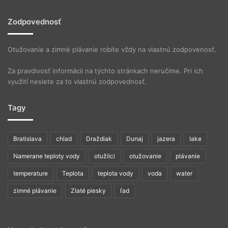
Zodpovednosť
Otužovanie a zimné plávanie robíte vždy na vlastnú zodpovenosť.
Za pravdivosť informácii na týchto stránkach neručíme. Pri ich
využití nesiete za to vlastnú zodpovednosť.
Tagy
Bratislava
chlad
Draždiak
Dunaj
jazera
lake
Namerane teploty vody
otužilci
otužovanie
plávanie
temperature
Teplota
teplota vody
voda
water
zimné plávanie
Zlaté piesky
ľad