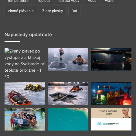
temperature
Teplota
teplota vody
voda
water
zimné plávanie
Zlaté piesky
ľad
Naposledy updatnuté