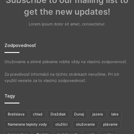
Subscribe to our mailing list to
get the new updates!
Lorem ipsum dolor sit amet, consectetur.
Zodpovednosť
Otužovanie a zimné plávanie robíte vždy na vlastnú zodpovenosť.
Za pravdivosť informácii na týchto stránkach neručíme. Pri ich
využití nesiete za to vlastnú zodpovednosť.
Tagy
Bratislava
chlad
Draždiak
Dunaj
jazera
lake
Namerane teploty vody
otužilci
otužovanie
plávanie