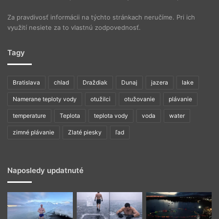
Za pravdivosť informácii na týchto stránkach neručíme. Pri ich
využití nesiete za to vlastnú zodpovednosť.
Tagy
Bratislava
chlad
Draždiak
Dunaj
jazera
lake
Namerane teploty vody
otužilci
otužovanie
plávanie
temperature
Teplota
teplota vody
voda
water
zimné plávanie
Zlaté piesky
ľad
Naposledy updatnuté