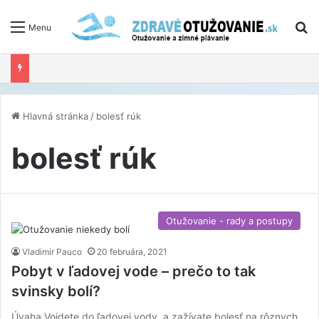
V
Menu
Hlavná stránka
/
bolesť rúk
bolesť rúk
Otužovanie - rady a postupy
Vladimir Pauco
20 februára, 2021
Pobyt v ľadovej vode – prečo to tak
svinsky bolí?
Úvaha Vojdete do ľadovej vody, a zažívate bolesť na rôznych