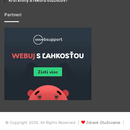
Krst knihy a rekord otužilcov?
Partneri
© Copyright 2026, All Rights Reserved |
Zdravé Otužovanie
|