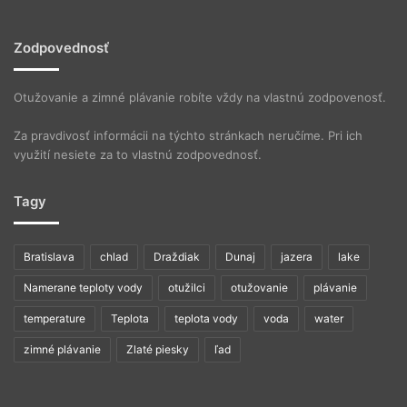
Zodpovednosť
Otužovanie a zimné plávanie robíte vždy na vlastnú zodpovenosť.
Za pravdivosť informácii na týchto stránkach neručíme. Pri ich
využití nesiete za to vlastnú zodpovednosť.
Tagy
Bratislava
chlad
Draždiak
Dunaj
jazera
lake
Namerane teploty vody
otužilci
otužovanie
plávanie
temperature
Teplota
teplota vody
voda
water
zimné plávanie
Zlaté piesky
ľad