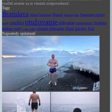
využití nesiete za to vlastnú zodpovednosť.
Tagy
Bratislava
Dunaj
chlad
jazera
Namerane teploty
Draždiak
lake
otužovanie
otužilci
plávanie
Teplota
vody
temperature
zimné plávanie
Zlaté piesky
ľad
teplota vody
water
voda
Naposledy updatnuté