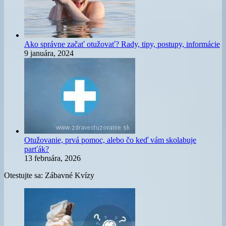
Ako správne začať otužovať? Rady, tipy, postupy, informácie
9 januára, 2024
Otužovanie, prvá pomoc, alebo čo keď vám skolabuje
parťák?
13 februára, 2026
Otestujte sa: Zábavné Kvízy