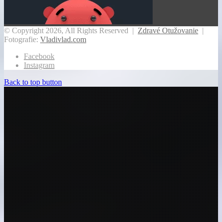
© Copyright 2026, All Rights Reserved |
Zdravé Otužovanie
|
Fotografie:
Vladivlad.com
Facebook
Instagram
Back to top button