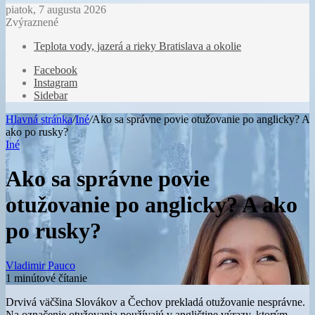
piatok, 7 augusta 2026
Zvýraznené
Teplota vody, jazerá a rieky Bratislava a okolie
Facebook
Instagram
Sidebar
Hlavná stránka
/
Iné
/
Ako sa správne povie otužovanie po anglicky? A
ako po rusky?
Iné
Ako sa správne povie
otužovanie po anglicky? A ako
po rusky?
Vladimir Pauco
1 minútové čítanie
Drvivá väčšina Slovákov a Čechov prekladá otužovanie nesprávne.
Na označenie otužovania používajú v angličtine výrazy, ktorým