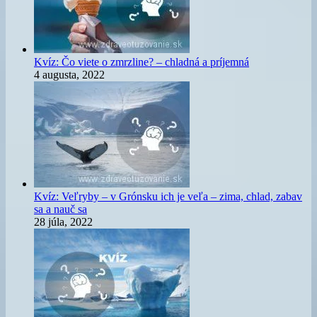
Kvíz: Čo viete o zmrzline? – chladná a príjemná
4 augusta, 2022
Kvíz: Veľryby – v Grónsku ich je veľa – zima, chlad, zabav
sa a nauč sa
28 júla, 2022