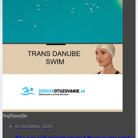
Najčítanejšie
16 decembra, 2024
Ako nás vidí termokamera? Porovnanie pred a