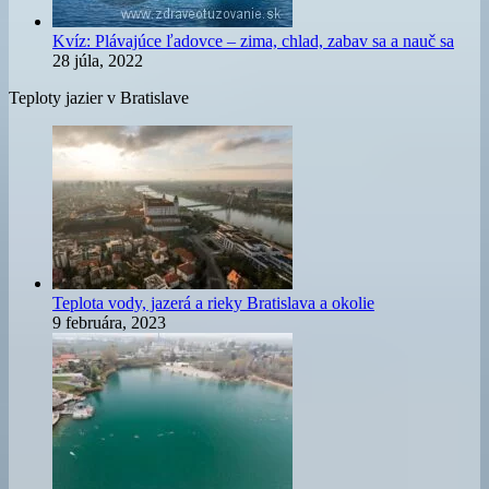
Kvíz: Plávajúce ľadovce – zima, chlad, zabav sa a nauč sa
28 júla, 2022
Teploty jazier v Bratislave
Teplota vody, jazerá a rieky Bratislava a okolie
9 februára, 2023