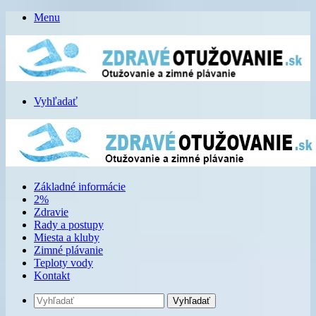
Menu
Vyhľadať
Základné informácie
2%
Zdravie
Rady a postupy
Miesta a kluby
Zimné plávanie
Teploty vody
Kontakt
Vyhľadať