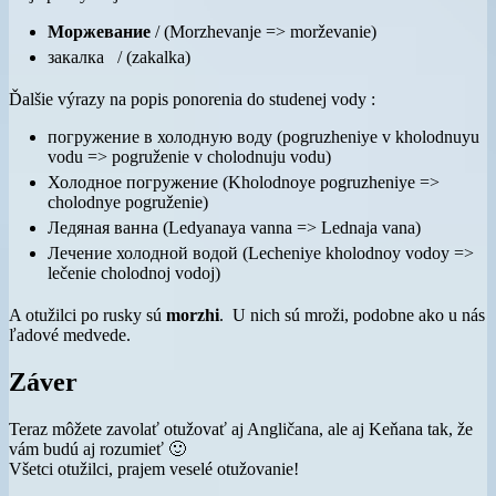
Моржевание
/ (Morzhevanje => morževanie)
закалка / (zakalka)
Ďalšie výrazy na popis ponorenia do studenej vody :
погружение в холодную воду (pogruzheniye v kholodnuyu
vodu => pogruženie v cholodnuju vodu)
Холодное погружение (Kholodnoye pogruzheniye =>
cholodnye pogruženie)
Ледяная ванна (Ledyanaya vanna => Lednaja vana)
Лечение холодной водой (Lecheniye kholodnoy vodoy =>
lečenie cholodnoj vodoj)
A otužilci po rusky sú
morzhi
. U nich sú mroži, podobne ako u nás
ľadové medvede.
Záver
Teraz môžete zavolať otužovať aj Angličana, ale aj Keňana tak, že
vám budú aj rozumieť 🙂
Všetci otužilci, prajem veselé otužovanie!