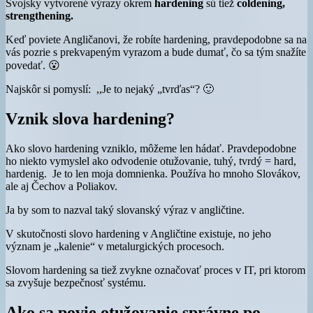
Svojsky vytvorené výrazy okrem
hardening
sú tiež
coldening,
strengthening.
Keď poviete Angličanovi, že robíte hardening, pravdepodobne sa na
vás pozrie s prekvapeným vyrazom a bude dumať, čo sa tým snažíte
povedať. 😮
Najskôr si pomyslí: ,,Je to nejaký „tvrďas“? 🙂
Vznik slova hardening?
Ako slovo hardening vzniklo, môžeme len hádať. Pravdepodobne
ho niekto vymyslel ako odvodenie otužovanie, tuhý, tvrdý = hard,
hardenig. Je to len moja domnienka. Používa ho mnoho Slovákov,
ale aj Čechov a Poliakov.
Ja by som to nazval taký slovanský výraz v angličtine.
V skutočnosti slovo hardening v Angličtine existuje, no jeho
význam je „kalenie“ v metalurgických procesoch.
Slovom hardening sa tiež zvykne označovať proces v IT, pri ktorom
sa zvyšuje bezpečnosť systému.
Ako sa povie otužovanie správne po