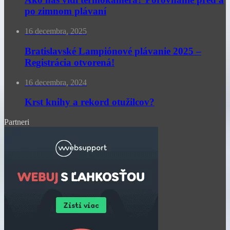
po zimnom plávaní
16 decembra, 2025
Bratislavské Lampiónové plávanie 2025 –
Registrácia otvorená!
16 decembra, 2024
Krst knihy a rekord otužilcov?
Partneri