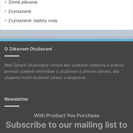
Zimné plávanie
Zvýraznené
Zvýraznené: teploty vody
O Zdravom Otužovaní
Web Zdravé Otužovanie vznikol ako výsledok nadšenia a snahou
priniesť ucelené informácie o otužovaní a zimnom plávaní, aby
záujemci mohli otužovať zdravo a bezpečne.
Newsletter
With Product You Purchase
Subscribe to our mailing list to