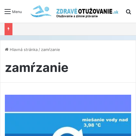
V
Menu
Hlavná stránka
/
zamŕzanie
zamŕzanie