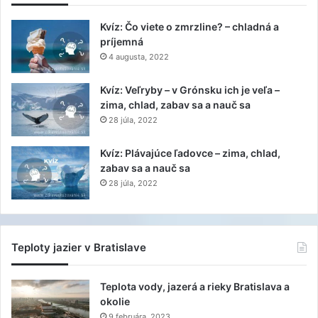
Kvíz: Čo viete o zmrzline? – chladná a
príjemná
4 augusta, 2022
Kvíz: Veľryby – v Grónsku ich je veľa –
zima, chlad, zabav sa a nauč sa
28 júla, 2022
Kvíz: Plávajúce ľadovce – zima, chlad,
zabav sa a nauč sa
28 júla, 2022
Teploty jazier v Bratislave
Teplota vody, jazerá a rieky Bratislava a
okolie
9 februára, 2023