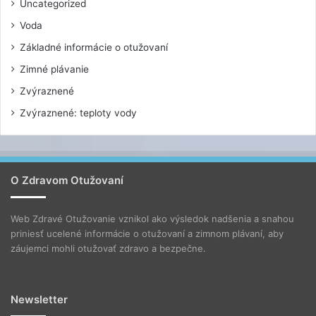
Uncategorized
Voda
Základné informácie o otužovaní
Zimné plávanie
Zvýraznené
Zvýraznené: teploty vody
O Zdravom Otužovaní
Web Zdravé Otužovanie vznikol ako výsledok nadšenia a snahou
priniesť ucelené informácie o otužovaní a zimnom plávaní, aby
záujemci mohli otužovať zdravo a bezpečne.
Newsletter