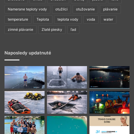
Namerane teploty vody
otužilci
otužovanie
plávanie
temperature
Teplota
teplota vody
voda
water
zimné plávanie
Zlaté piesky
ľad
Naposledy updatnuté