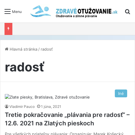
V
Menu
Hlavná stránka
/
radosť
radosť
Iné
Vladimir Pauco
1 júna, 2021
Tretie pokračovanie „plávania pre radosť“ –
12.6. 2021 na Zlatých pieskoch
Pre všetkých priateľov plávania: Organizuje: Marek Košecký,