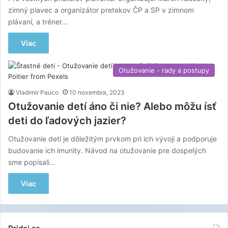
zimný plavec a organizátor pretekov ČP a SP v zimnom
plávaní, a tréner…
Viac
Otužovanie - rady a postupy
Vladimir Pauco
10 novembra, 2023
Otužovanie detí áno či nie? Alebo môžu ísť
deti do ľadových jazier?
Otužovanie detí je dôležitým prvkom pri ich vývoji a podporuje
budovanie ich imunity. Návod na otužovanie pre dospelých
sme popísali…
Viac