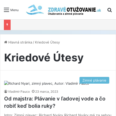
V
Menu
Hlavná stránka
/
Kriedové Útesy
Kriedové Útesy
Zimné plávanie
Vladimir Pauco
23 marca, 2023
Od majstra: Plávanie v ľadovej vode a čo
robiť keď bolia ruky?
Intro: Zimný plavec: Richard Nyáry Richard Nyáry má za sebou