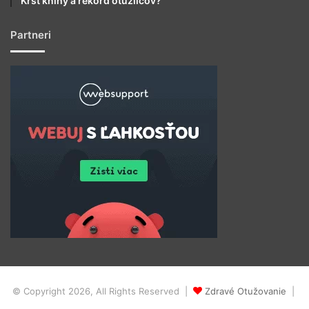
Krst knihy a rekord otužilcov?
Partneri
© Copyright 2026, All Rights Reserved |
Zdravé Otužovanie
|