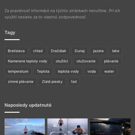
Za pravdivosť informácii na týchto stránkach neručíme. Pri ich
využití nesiete za to vlastnú zodpovednosť.
Tagy
Bratislava
chlad
Draždiak
Dunaj
jazera
lake
Namerane teploty vody
otužilci
otužovanie
plávanie
temperature
Teplota
teplota vody
voda
water
zimné plávanie
Zlaté piesky
ľad
Naposledy updatnuté