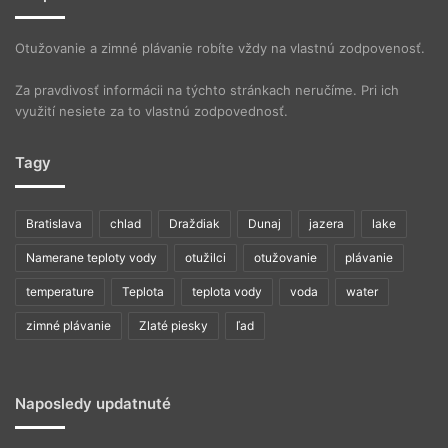
Otužovanie a zimné plávanie robíte vždy na vlastnú zodpovenosť.
Za pravdivosť informácii na týchto stránkach neručíme. Pri ich
využití nesiete za to vlastnú zodpovednosť.
Tagy
Bratislava
chlad
Draždiak
Dunaj
jazera
lake
Namerane teploty vody
otužilci
otužovanie
plávanie
temperature
Teplota
teplota vody
voda
water
zimné plávanie
Zlaté piesky
ľad
Naposledy updatnuté