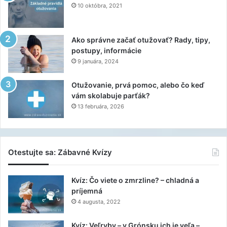
10 októbra, 2021
Ako správne začať otužovať? Rady, tipy,
postupy, informácie
9 januára, 2024
Otužovanie, prvá pomoc, alebo čo keď
vám skolabuje parťák?
13 februára, 2026
Otestujte sa: Zábavné Kvízy
Kvíz: Čo viete o zmrzline? – chladná a
príjemná
4 augusta, 2022
Kvíz: Veľryby – v Grónsku ich je veľa –