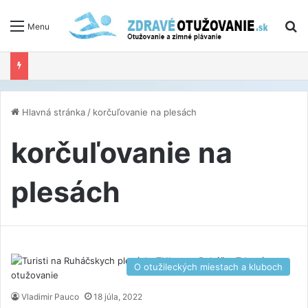
V
Menu
Hlavná stránka
/
korčuľovanie na plesách
korčuľovanie na
plesách
O otužileckých miestach a kluboch
Vladimir Pauco
18 júla, 2022