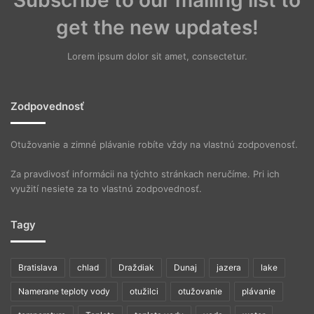
Subscribe to our mailing list to
get the new updates!
Lorem ipsum dolor sit amet, consectetur.
Zodpovednosť
Otužovanie a zimné plávanie robíte vždy na vlastnú zodpovenosť.
Za pravdivosť informácii na týchto stránkach neručíme. Pri ich
využití nesiete za to vlastnú zodpovednosť.
Tagy
Bratislava
chlad
Draždiak
Dunaj
jazera
lake
Namerane teploty vody
otužilci
otužovanie
plávanie