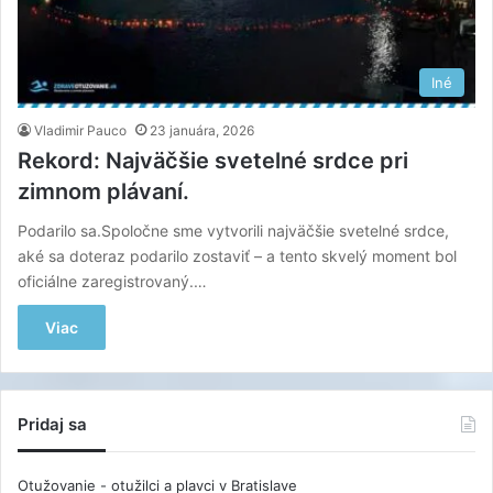
Iné
Vladimir Pauco
23 januára, 2026
Rekord: Najväčšie svetelné srdce pri
zimnom plávaní.
Podarilo sa.Spoločne sme vytvorili najväčšie svetelné srdce,
aké sa doteraz podarilo zostaviť – a tento skvelý moment bol
oficiálne zaregistrovaný.…
Viac
Pridaj sa
Otužovanie - otužilci a plavci v Bratislave