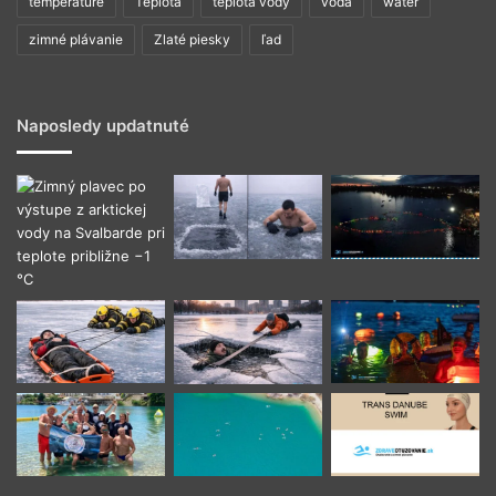
temperature
Teplota
teplota vody
voda
water
zimné plávanie
Zlaté piesky
ľad
Naposledy updatnuté