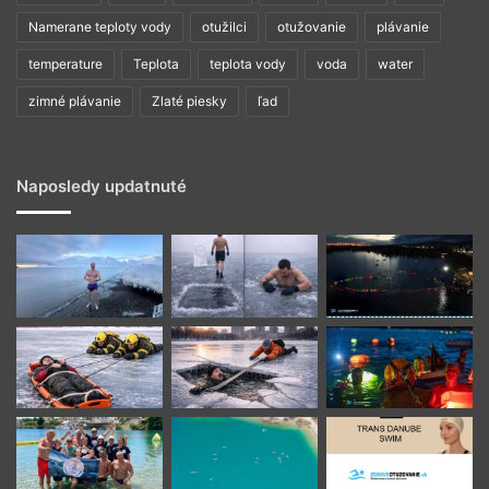
Namerane teploty vody
otužilci
otužovanie
plávanie
temperature
Teplota
teplota vody
voda
water
zimné plávanie
Zlaté piesky
ľad
Naposledy updatnuté