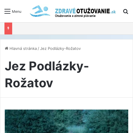
V
Menu
Hlavná stránka
/
Jez Podlázky-Rožatov
Jez Podlázky-
Rožatov