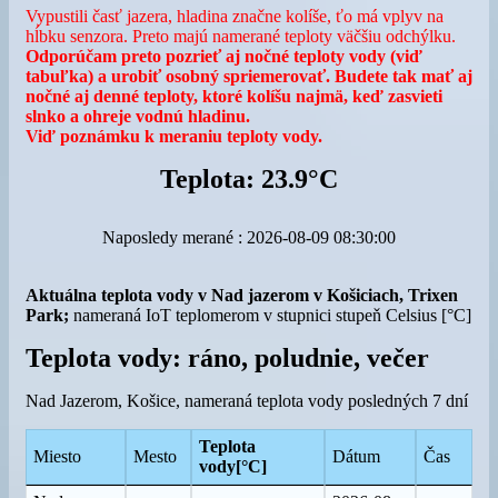
Vypustili časť jazera, hladina značne kolíše, ťo má vplyv na
hĺbku senzora. Preto majú namerané teploty väčšiu odchýlku.
Odporúčam preto pozrieť aj nočné teploty vody (viď
tabuľka) a urobiť osobný spriemerovať. Budete tak mať aj
nočné aj denné teploty, ktoré kolíšu najmä, keď zasvieti
slnko a ohreje vodnú hladinu.
Viď poznámku k meraniu teploty vody.
Teplota: 23.9°C
Naposledy merané : 2026-08-09 08:30:00
Aktuálna teplota vody v Nad jazerom v Košiciach, Trixen
Park;
nameraná IoT teplomerom
v stupnici stupeň Celsius [°C]
Teplota vody: ráno, poludnie, večer
Nad Jazerom, Košice, nameraná teplota vody posledných 7 dní
Teplota
Miesto
Mesto
Dátum
Čas
vody[°C]