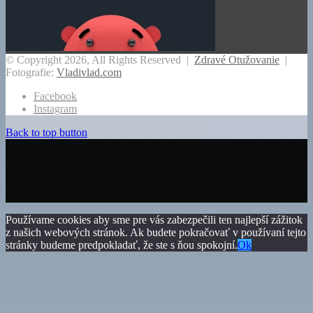
© Copyright 2026, All Rights Reserved |
Zdravé Otužovanie
|
Fotografie:
Vladivlad.com
Facebook
Instagram
Back to top button
Používame cookies aby sme pre vás zabezpečili ten najlepší zážitok
z našich webových stránok. Ak budete pokračovať v používaní tejto
stránky budeme predpokladať, že ste s ňou spokojní.
Ok