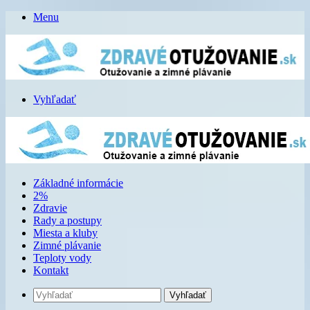
Menu
Vyhľadať
Základné informácie
2%
Zdravie
Rady a postupy
Miesta a kluby
Zimné plávanie
Teploty vody
Kontakt
Vyhľadať