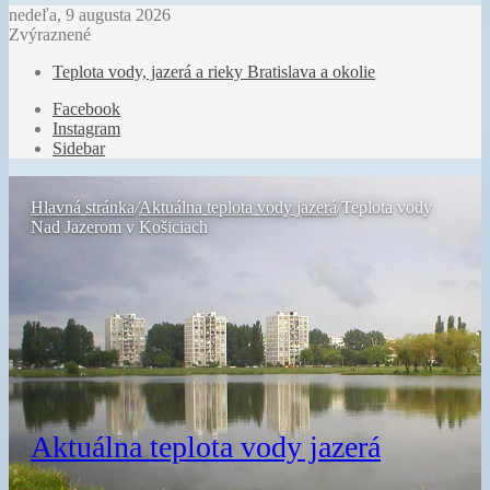
nedeľa, 9 augusta 2026
Zvýraznené
Teplota vody, jazerá a rieky Bratislava a okolie
Facebook
Instagram
Sidebar
Hlavná stránka
/
Aktuálna teplota vody jazerá
/
Teplota vody
Nad Jazerom v Košiciach
Aktuálna teplota vody jazerá