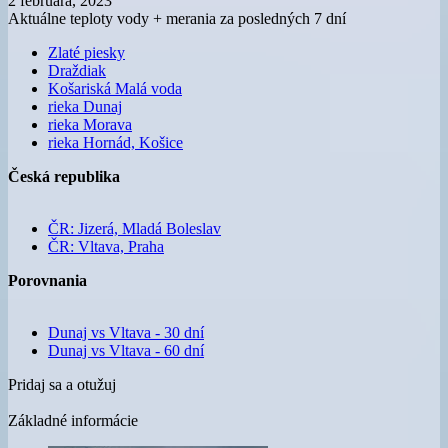
2 februára, 2023
Aktuálne teploty vody + merania za posledných 7 dní
Zlaté piesky
Draždiak
Košariská Malá voda
rieka Dunaj
rieka Morava
rieka Hornád, Košice
Česká republika
ČR: Jizerá, Mladá Boleslav
ČR: Vltava, Praha
Porovnania
Dunaj vs Vltava - 30 dní
Dunaj vs Vltava - 60 dní
Pridaj sa a otužuj
Základné informácie