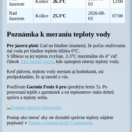
Košice
26.3°C
12:00
Jazerom
03
Nad
2026-08-
Košice
25.3°C
07:00
Jazerom
03
Poznámka k meraniu teploty vody
Pre jazerá platí:
Ľad na hladine znamená, že počas otužovania
má voda pri hladine teplotu blízku 0°C.
S hĺbkou sa jej teplota zvyšuje, 2-3°C maximálne do 4° viď
článok
Ako mrznú jazerá
, kde opisujem zmeny teploty vody.
Keď plávem, teplotu vody meriam aj hodinkami, asi
predpokladám, že aj mnohí z vás.
Používam
Garmin Fenix 6
pro
(predtým fenix 5). Po
porovnaní teplôt z garminiek a iot teplomerov mám dobrú
správu a teploty sedia.
Postup ako merať aby ste dosiahli správne teploty nájdete
popísaný v
článku o meraní teplôt Garminami
.