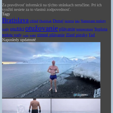
Za pravdivosť informácii na týchto stránkach neručíme. Pri ich
využití nesiete za to vlastnú zodpovednosť.
Tagy
Bratislava
Dunaj
chlad
jazera
Namerane teploty
Draždiak
lake
otužovanie
otužilci
plávanie
Teplota
vody
temperature
zimné plávanie
Zlaté piesky
ľad
teplota vody
water
voda
Naposledy updatnuté