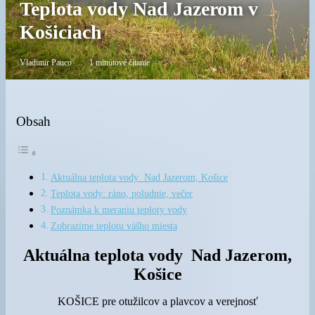
Teplota vody Nad Jazerom v
Košiciach
Vladimir Pauco
1 minútové čítanie
Obsah
Aktuálna teplota vody Nad Jazerom, Košice
Teplota vody: ráno, poludnie, večer
Poznámka k meraniu teploty vody
Zobrazíme teplotu vášho miesta
Aktuálna teplota vody Nad Jazerom
,
Košice
KOŠICE pre otužilcov a plavcov a verejnosť